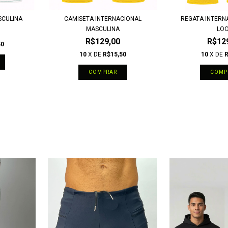
SCULINA
CAMISETA INTERNACIONAL
REGATA INTERN
MASCULINA
LO
R$129,00
R$12
50
10
X DE
R$15,50
10
X DE
R
COMPRAR
COMP