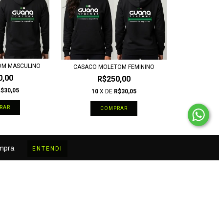
OM MASCULINO
CASACO MOLETOM FEMININO
0,00
R$250,00
$30,05
10
X DE
R$30,05
RAR
COMPRAR
ompra.
ENTENDI