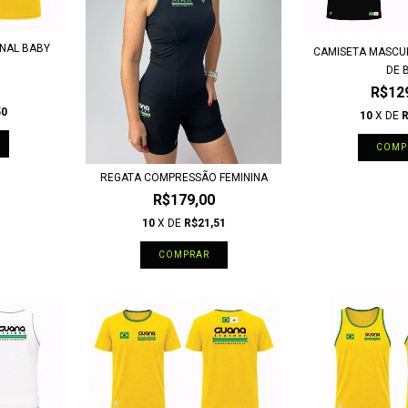
NAL BABY
CAMISETA MASCU
DE 
R$12
50
10
X DE
R
COMP
REGATA COMPRESSÃO FEMININA
R$179,00
10
X DE
R$21,51
COMPRAR